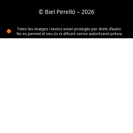
© Biel Perelló – 2026
Totes les imatges i textos estan protegits per drets d’autor.
No es permet el seu ús ni difusió sense autorització prèvia.
Todas las imágenes y textos están protegidos por derechos
de autor. No se permite su uso ni difusión sin autorización
previa.
All images and texts are protected by copyright. Use or
distribution is prohibited without prior written consent.
Contacte
Privadesa
Galetes