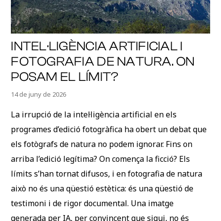
INTEL·LIGÈNCIA ARTIFICIAL I
FOTOGRAFIA DE NATURA. ON
POSAM EL LÍMIT?
14 de juny de 2026
La irrupció de la intel·ligència artificial en els
programes d’edició fotogràfica ha obert un debat que
els fotògrafs de natura no podem ignorar. Fins on
arriba l’edició legítima? On comença la ficció? Els
límits s’han tornat difusos, i en fotografia de natura
això no és una qüestió estètica: és una qüestió de
testimoni i de rigor documental. Una imatge
generada per IA, per convincent que sigui, no és