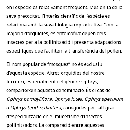
on l’espècie és relativament freqüent. Més enllà de la
seva precocitat, l’interès científic de l’espècie es
relaciona amb la seva biologia reproductiva. Com la
majoria d’orquídies, és entomòfila: depèn dels
insectes per a la pol·linització i presenta adaptacions
específiques que faciliten la transferència del pol·len.
El nom popular de “mosques” no és exclusiu
d’aquesta espècie. Altres orquídies del nostre
territori, especialment del gènere
Ophrys
,
comparteixen aquesta denominació. És el cas de
Ophrys bombyliflora
,
Ophrys lutea
,
Ophrys speculum
o
Ophrys tenthredinifera
, conegudes per l’alt grau
d’especialització en el mimetisme d’insectes
pol·linitzadors. La comparació entre aquestes