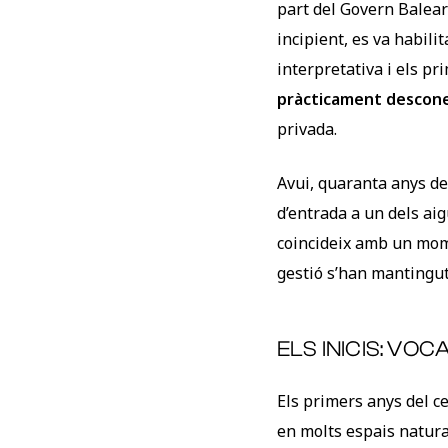
part del Govern Balear (
incipient, es va habili
interpretativa i els p
pràcticament descon
privada.
Avui, quaranta anys de
d’entrada a un dels ai
coincideix amb un mom
gestió s’han mantingut
ELS INICIS: VOC
Els primers anys del 
en molts espais natura