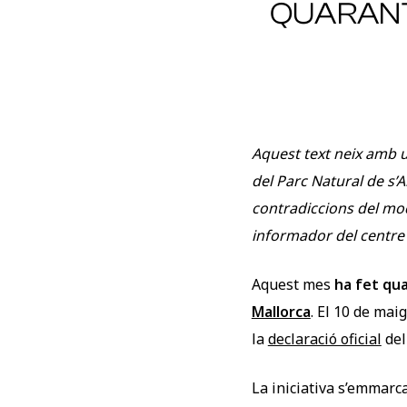
QUARANT
Aquest text neix amb un
del Parc Natural de s’A
contradiccions del mod
informador del centre d
Aquest mes
ha fet qua
Mallorca
. El 10 de mai
la
declaració oficial
del
La iniciativa s’emmarc