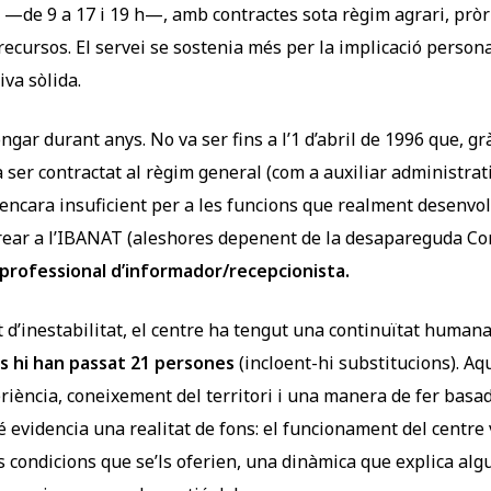
 —de 9 a 17 i 19 h—, amb contractes sota règim agrari, prò
ecursos. El servei se sostenia més per la implicació person
va sòlida.
ngar durant anys. No va ser fins a l’1 d’abril de 1996 que, gràc
 ser contractat al règim general (com a auxiliar administrat
ncara insuficient per a les funcions que realment desenvol
rear a l’IBANAT (aleshores depenent de la desapareguda Co
professional d’informador/recepcionista.
 d’inestabilitat, el centre ha tengut una continuïtat human
 hi han passat 21 persones
(incloent-hi substitucions). Aq
ència, coneixement del territori i una manera de fer basada
evidencia una realitat de fons: el funcionament del centr
s condicions que se’ls oferien, una dinàmica que explica alg