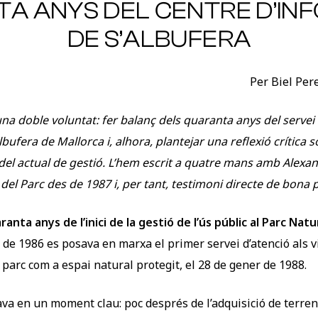
A ANYS DEL CENTRE D’IN
DE S’ALBUFERA
Per Biel Per
a doble voluntat: fer balanç dels quaranta anys del servei d
lbufera de Mallorca i, alhora, plantejar una reflexió crítica s
el actual de gestió. L’hem escrit a quatre mans amb Alexan
el Parc des de 1987 i, per tant, testimoni directe de bona p
ranta anys de l’inici de la gestió de l’ús públic al Parc Nat
g de 1986 es posava en marxa el primer servei d’atenció als v
 parc com a espai natural protegit, el 28 de gener de 1988.
ava en un moment clau: poc després de l’adquisició de terren