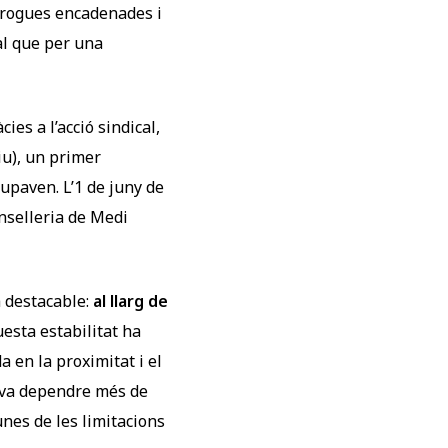
rrogues encadenades i
al que per una
ies a l’acció sindical,
iu), un primer
upaven. L’1 de juny de
nselleria de Medi
a destacable:
al llarg de
uesta estabilitat ha
 en la proximitat i el
e va dependre més de
unes de les limitacions