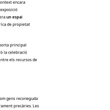
context encara
 exposició
 era
un espai
rica de propietat
porta principal
ò la celebració
entre els recursos de
 com gens reconeguda
arament precàries. Les